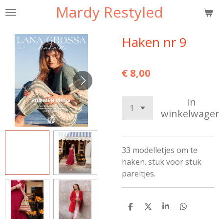
Mardy Restyled
Ga
direct
naar
Haken nr 9
de
hoofdinhoud
€ 8,00
In
winkelwage
33 modelletjes om te
haken. stuk voor stuk
pareltjes.
D
D
S
D
e
e
h
e