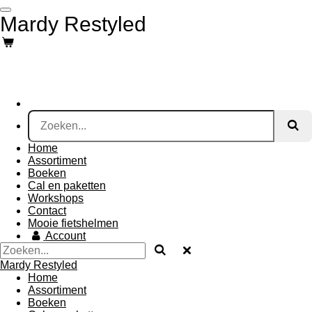
Ga
Mardy Restyled
direct
naar
de
hoofdinhoud
Home
Assortiment
Boeken
Cal en paketten
Workshops
Contact
Mooie fietshelmen
Account
Mardy Restyled
Home
Assortiment
Boeken